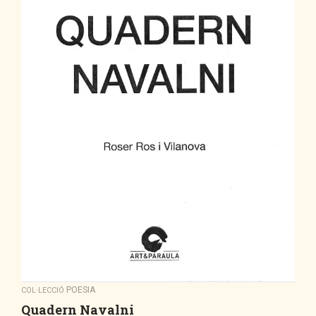
POESIA
COL·LECCIÓ
Quadern Navalni