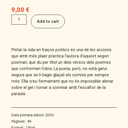
9,00
€
Se
Add to cart
m’han
glaçat
els
somnis
quantity
Pintar la vida en traços poètics és una de les accions
que amb més plaer practica l’autora d’aquest segon
poemari, que du per títol un dels versos dels poemes
que conformen l’obra. La poeta, però, no està gens
segura que se li hagin glaçat els somnis per sempre
més. Ella creu fermament que no és impossible alenar
sobre el gel i tornar a somniar amb l’escalfor de la
paraula.
Data primera edició: 2010
Pàgines:
49
Format:
Llibre