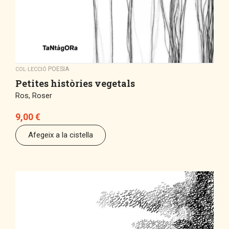
POESIA
COL·LECCIÓ
Petites històries vegetals
Ros, Roser
9,00
€
Afegeix a la cistella