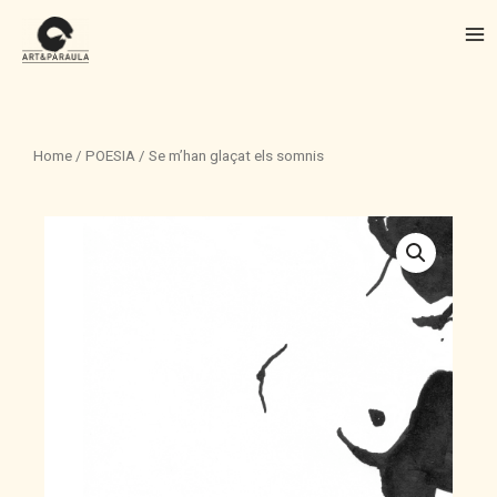
Vés
Me
al
contingut
Home
/
POESIA
/ Se m’han glaçat els somnis