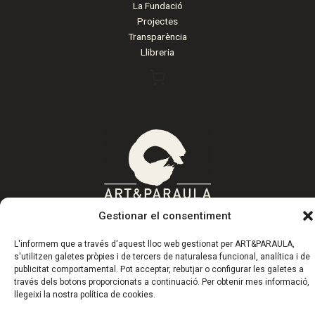
La Fundació
Projectes
Transparència
Llibreria
Gestionar el consentiment
L'informem que a través d'aquest lloc web gestionat per ART&PARAULA,
s'utilitzen galetes pròpies i de tercers de naturalesa funcional, analítica i de
Copyright © 2026 | Fundació Art&Paraula
publicitat comportamental. Pot acceptar, rebutjar o configurar les galetes a
través dels botons proporcionats a continuació. Per obtenir mes informació,
llegeixi la nostra política de cookies.