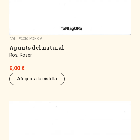
POESIA
COL·LECCIÓ
Apunts del natural
Ros, Roser
9,00
€
Afegeix a la cistella