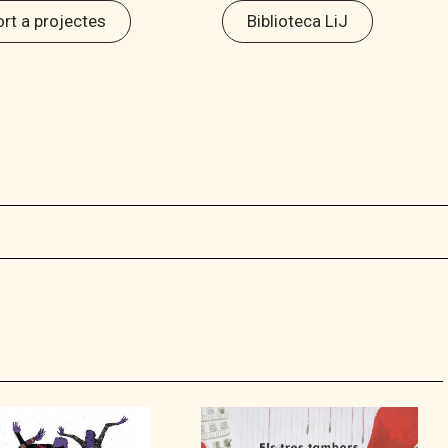
rt a projectes
Biblioteca LiJ