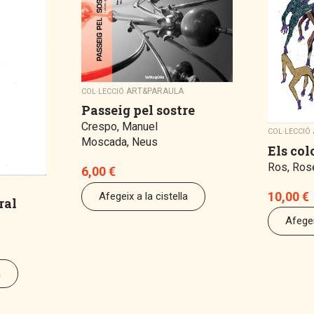
ART&PARAULA
COL·LECCIÓ
Passeig pel sostre
Crespo, Manuel
COL·LECCIÓ
Moscada, Neus
Els col
Ros, Ros
6,00
€
10,00
€
Afegeix a la cistella
ral
Afegei
a