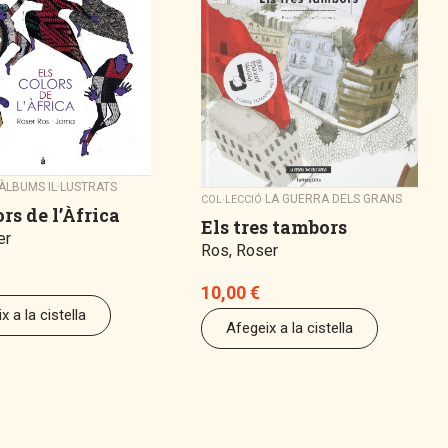
ÀLBUMS IL·LUSTRATS
LA GUERRA DELS GRANS
COL·LECCIÓ
ors de l’Àfrica
Els tres tambors
er
Ros, Roser
10,00
€
x a la cistella
Afegeix a la cistella