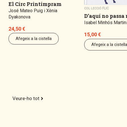
El Circ Printimpram
FLIC
COL·LECCIÓ
José Mateo Puig i Xènia
D’aquí no passa
Dyakonova
Isabel Minhós Marti
24,50
€
15,00
€
Afegeix a la cistella
Afegeix a la cistell
Veure-ho tot