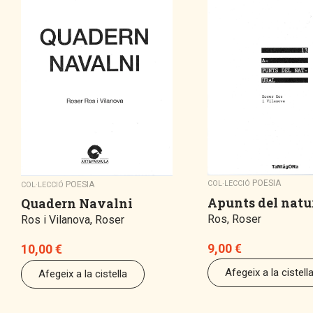
POESIA
COL·LECCIÓ
POESIA
COL·LECCIÓ
Apunts del natu
Quadern Navalni
Ros, Roser
Ros i Vilanova, Roser
9,00
€
10,00
€
Afegeix a la cistell
Afegeix a la cistella