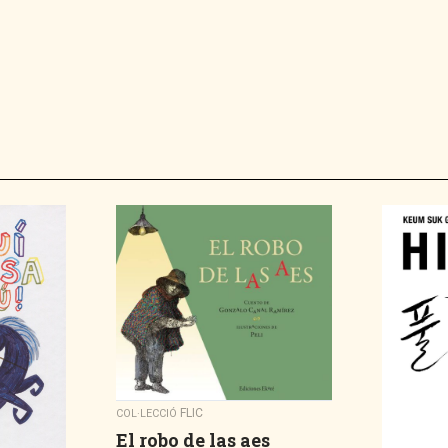
FLIC
COL·LECCIÓ
El robo de las aes