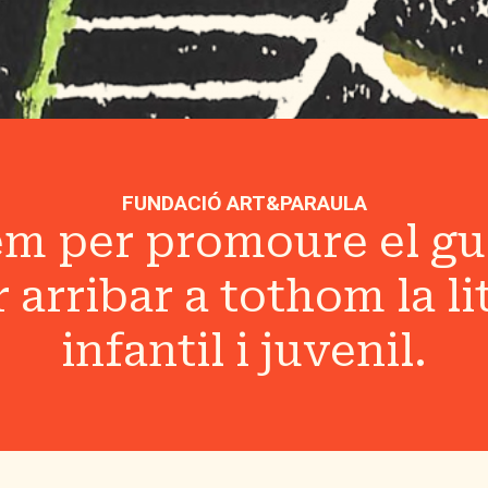
FUNDACIÓ ART&PARAULA
em per promoure el gus
r arribar a tothom la l
infantil i juvenil.