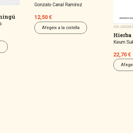
Gonzalo Canal Ramírez
 ningú
12,50
€
ns
Afegeix a la cistella
COL·LECCIÓ
Hierba
Keum Su
a
22,70
€
Afegei