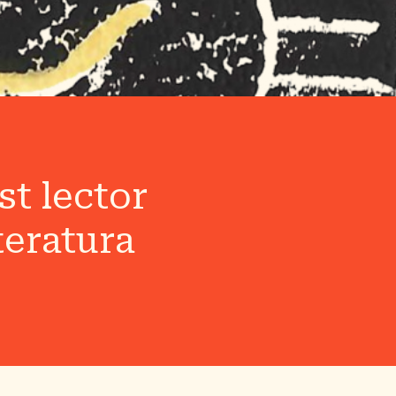
t lector
iteratura