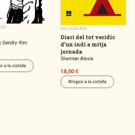
FLIC
FLIC
COL·LECCIÓ
Diari del tot verídic
k Gendry-Kim
d’un indi a mitja
jornada
Sherman Alexie
x a la cistella
18,00
€
Afegeix a la cistella