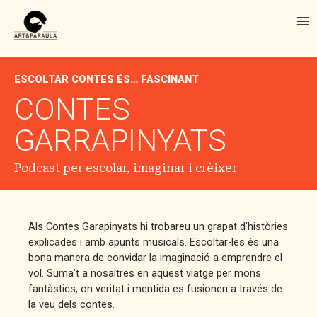
Vés
Me
al
contingut
ESCOLTAR CONTES ÉS… FASCINANT
CONTES
GARRAPINYATS​
Podcast per escolar, imaginar i crèixer
Als Contes Garapinyats hi trobareu un grapat d’històries
explicades i amb apunts musicals. Escoltar-les és una
bona manera de convidar la imaginació a emprendre el
vol. Suma’t a nosaltres en aquest viatge per mons
fantàstics, on veritat i mentida es fusionen a través de
la veu dels contes.