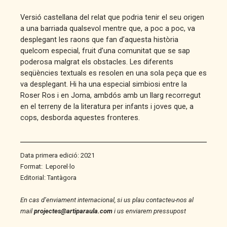
quantity
Versió castellana del relat que podria tenir el seu origen
a una barriada qualsevol mentre que, a poc a poc, va
desplegant les raons que fan d’aquesta història
quelcom especial, fruit d’una comunitat que se sap
poderosa malgrat els obstacles. Les diferents
seqüències textuals es resolen en una sola peça que es
va desplegant. Hi ha una especial simbiosi entre la
Roser Ros i en Joma, ambdós amb un llarg recorregut
en el terreny de la literatura per infants i joves que, a
cops, desborda aquestes fronteres.
Data primera edició: 2021
Format:
Leporel·lo
Editorial: Tantàgora
En cas d’enviament internacional, si us plau contacteu-nos al
mail
projectes@artiparaula.com
i us enviarem pressupost