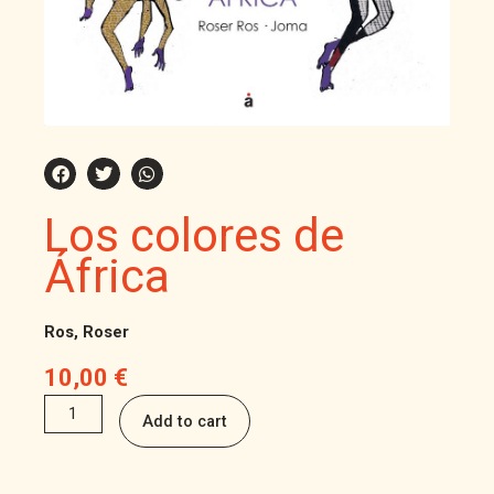
Los colores de
África
Ros, Roser
10,00
€
Los
Add to cart
colores
de
África