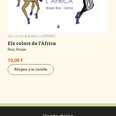
ÀLBUMS IL·LUSTRATS
COL·LECCIÓ
Els colors de l’Àfrica
Ros, Roser
10,00
€
Afegeix a la cistella