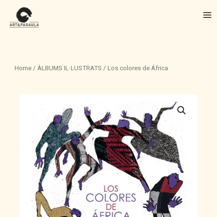
Vés
Me
al
contingut
Home
/
ÀLBUMS IL·LUSTRATS
/ Los colores de África